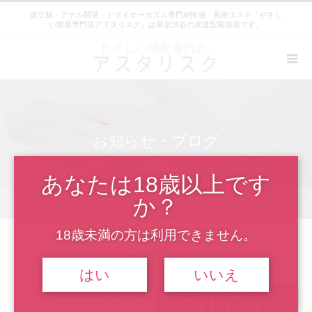
前立腺・アナル開発・ドライオーガズム専門M性感・風俗エステ『やさし
い開発専門店アスタリスク』は東京渋谷の派遣型風俗店です。
お知らせ・ブログ
Blog
あなたは18歳以上です
か？
お知らせ・ブログ
information
X(twitter)のアカウント凍結のお知らせ(12/6追記あり)
18歳未満の方は利用できません。
asterisk
はい
いいえ