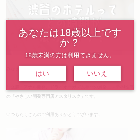
あなたは18歳以上です
か？
18歳未満の方は利用できません。
みなさんこんにちは！
はい
いいえ
前立腺・アナル開発、ドライオーガズム専門の風俗エステ/M性感
の
「やさしい開発専門店アスタリスク」
です。
いつもたくさんのご利用ありがとうございます。